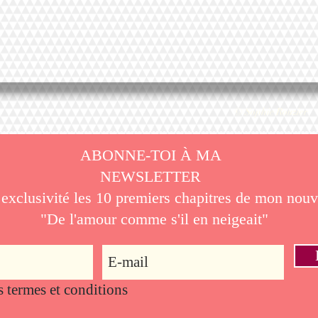
© Sophie Rouzier
ABONNE-TOI À MA
NEWSLETTER
n exclusivité les 10 premiers chapitres de mon no
"De l'amour comme s'il en neigeait"
es termes et conditions